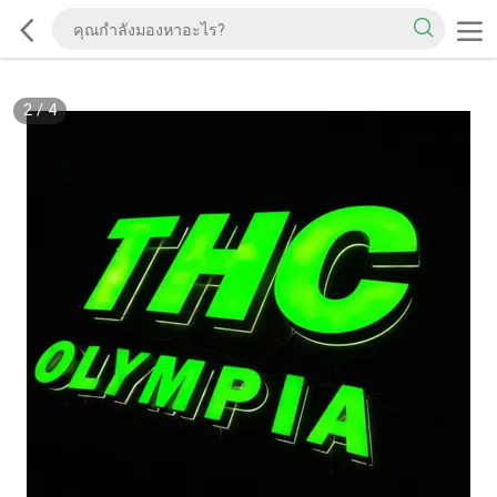
2
/
4