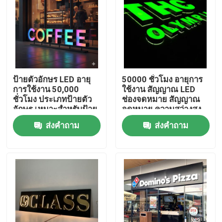
ป้ายตัวอักษร LED อายุ
50000 ชั่วโมง อายุการ
การใช้งาน 50,000
ใช้งาน สัญญาณ LED
ชั่วโมง ประเภทป้ายตัว
ช่องจดหมาย สัญญาณ
อักษร เหมาะสำหรับป้าย
จดหมาย ความสว่างสูง
โฆษณาร้านค้าและ
ทนทานต่อสภาพอากาศ
ส่งคำถาม
ส่งคำถาม
โซลูชันป้าย
จัดจอโฆษณาทางการค้า
บ้าน
สินค้า
เกี่ยวกับเรา