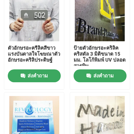
ตัวอักษรอะครีลิคสีขาว
ป้ายตัวอักษรอะคริลิค
แรงบันดาลใจโฆษณาตัว
คริสตัล 3 มิติขนาด 15
อักษรอะคริลิประดิษฐ์
มม. โลโก้พิมพ์ UV ปลอด
สารพิษ
ส่งคำถาม
ส่งคำถาม
บ้าน
สินค้า
เกี่ยวกับเรา