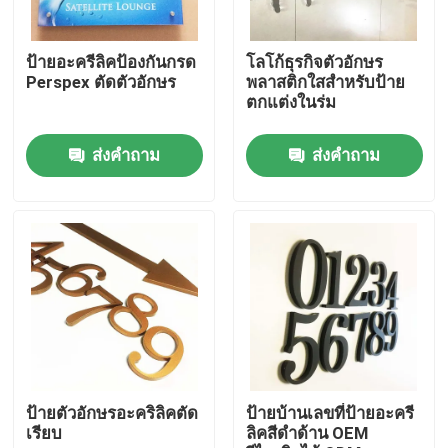
ทัวร์โรงงาน
ป้ายอะครีลิคป้องกันกรด
โลโก้ธุรกิจตัวอักษร
Perspex ตัดตัวอักษร
พลาสติกใสสำหรับป้าย
ตกแต่งในร่ม
ควบคุมคุณภาพ
ส่งคำถาม
ส่งคำถาม
ติดต่อเรา
ขอใบเสนอราคา
ป้ายอักษร 3 มิติ
ป้ายอักษรช่อง
ป้ายตัวอักษรอะคริลิคตัด
ป้ายบ้านเลขที่ป้ายอะครี
เรียบ
ลิคสีดำด้าน OEM
ป้ายตัวอักษรเรืองแสง