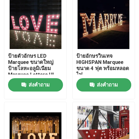
ป้ายตัวอักษร LED
ป้ายอักษรวินเทจ
Marquee ขนาดใหญ่
HIGHSPAN Marquee
ป้ายโลหะอลูมิเนียม
ขนาด 4 ฟุต พร้อมหลอด
Marquee Letters UL
ไฟ
ส่งคำถาม
ส่งคำถาม
บ้าน
สินค้า
เกี่ยวกับเรา