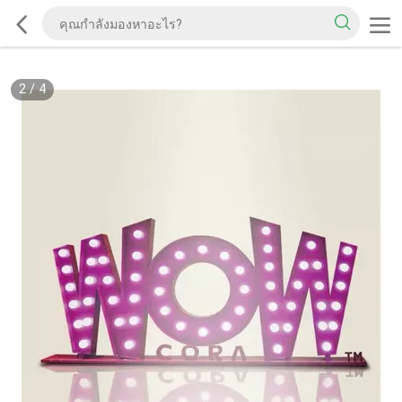
2
/
4