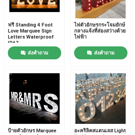
ทัวร์โรงงาน
ฟรี Standing 4 Foot
ไฟตัวอักษรกระโจมยักษ์
Love Marquee Sign
กลางแจ้งที่ส่องสว่างด้วย
ควบคุมคุณภาพ
Letters Waterproof
ไฟฟ้า
IP67
ส่งคำถาม
ส่งคำถาม
ติดต่อเรา
ขอใบเสนอราคา
ป้ายอักษร 3 มิติ
ป้ายอักษรช่อง
ป้ายตัวอักษร Marquee
อะคริลิคสแตนเลส Light
ป้ายตัวอักษรเรืองแสง