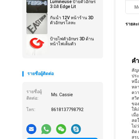
Lumineuse ป้ายตัวอักษร
3 มิติ Edge Lit
Me
กันน้ำ 12V หน้าร้าน 3D
ตัวอักษรโลหะ
รายละเ
ป้ายไฟตัวอักษร 3D ด้าน
หน้าไฟเต็มตัว
คํ
สัญ
รายชื่อผู้ติดต่อ
ประ
หนึ
หลา
รายชื่อผู้
ควา
Ms. Cassie
ติดต่อ:
สวิ
ของ
ให้
โทร:
8618137798792
เมื
สดใ
ไม่
ติด 
สรุ