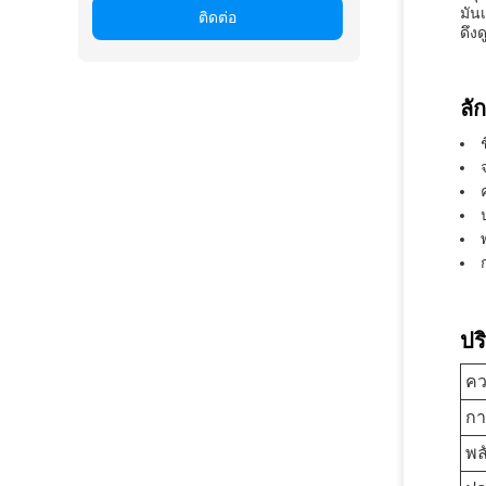
มัน
ติดต่อ
ดึง
ลั
ปร
ค
กา
พล