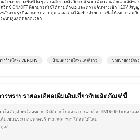
มสวยงามของพื้นที่ใด ๆความลึกของตัวอักษร 3 ซม. เพิ่มความลึกและมิติขอ
ยสวิทช์ ON/OFF ที่สามารถใช้ได้ตามคําขอ และความดันทางเข้า 120V สัญ
นพลังงานธุรกิจสามารถควบคุมแสงสว่างได้อย่างง่ายดาย เพื่อให้เหมาะ
ระทบสูงสุดตลอดเวลา
หน้าร้านโลหะ CE ROHS
ป้ายหน้าร้านโลหะแสงสีขาว
ป้ายป้ายตัวอักษร
การทราบรายละเอียดเพิ่มเติมเกี่ยวกับผลิตภัณฑ์นี้
สนใจ สัญลักษณ์จดหมาย 3 มิติภายในและภายนอกด้วย SMD5050 แหล่งแสง ต
่มเติมเช่นประเภทขนาดปริมาณวัสดุ ฯลฯ ให้ฉันได้ไหม
คุณ!