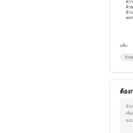
ควา
ด้ว
ด้า
ผลก
แท็ก:
ป้าย
ต้อง
ฉัน
เพิ
ขอบ