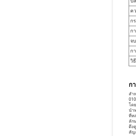
ป
คว
ก
กา
จ
ก
วิธ
กา
สํา
010
โดย
นํา
ที่
ลัก
ดึง
สัญ