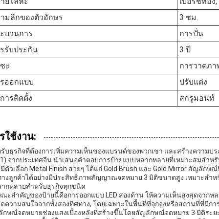
ลายโลหะ
เบอร์ชทอง
ามลึกของตัวอักษร
3 ซม.
ระบวนการ
การปั่น
รรับประกัน
3 ปี
บซะ
การวาดภาพ
ารออกแบบ
ปรับแต่ง
ีการติดตั้ง
สกรูมอนท์
รใช้งาน:
หรับธุรกิจที่ต้องการเพิ่มความเห็นของแบรนด์ของพวกเขา และสร้างความประทับ
1) จากประเทศจีน นําเสนอคําตอบการป้ายแบบหลากหลายที่เหมาะสมสําหรั
มีตัวเลือก Metal Finish สวยๆ ได้แก่ Gold Brush และ Gold Mirror สัญลักษณ
ทางลูกค้าได้อย่างมีประสิทธิภาพสัญญาณจดหมาย 3 มิติขนาดสูง เหมาะสํา
หลากหลายสําหรับธุรกิจทุกชนิด
ษณะสําคัญของป้ายนี้คือการออกแบบ LED สองด้าน ให้ความเห็นสูงสุดจากหลายมุมซ
ดูดความสนใจจากทั้งสองทิศทาง, โดยเฉพาะในพื้นที่ที่จุกจูงหรือสถานที่ที่มี
ลักษณ์จดหมายช่องแสงเบื้องหลังที่สร้างขึ้นโดยสัญลักษณ์จดหมาย 3 มิติระยะ