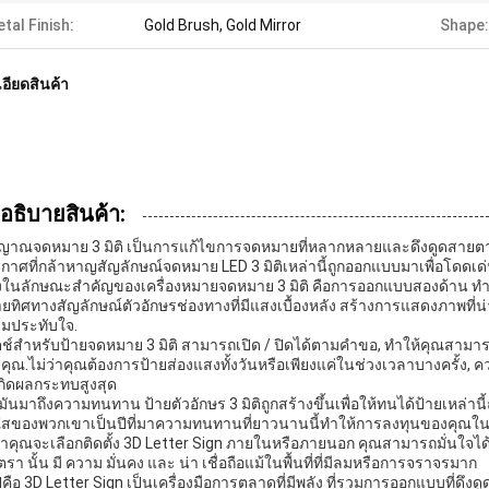
tal Finish:
Gold Brush, Gold Mirror
Shape:
อียดสินค้า
าอธิบายสินค้า:
ญาณจดหมาย 3 มิติ เป็นการแก้ไขการจดหมายที่หลากหลายและดึงดูดสายตา ที่
กาศที่กล้าหาญสัญลักษณ์จดหมาย LED 3 มิติเหล่านี้ถูกออกแบบมาเพื่อโด
่งในลักษณะสําคัญของเครื่องหมายจดหมาย 3 มิติ คือการออกแบบสองด้าน ทําให้
ยทิศทางสัญลักษณ์ตัวอักษรช่องทางที่มีแสงเบื้องหลัง สร้างการแสดงภาพที่น่า
มประทับใจ.
ตช์สําหรับป้ายจดหมาย 3 มิติ สามารถเปิด / ปิดได้ตามคําขอ, ทําให้คุณสา
คุณ.ไม่ว่าคุณต้องการป้ายส่องแสงทั้งวันหรือเพียงแค่ในช่วงเวลาบางครั้ง, คว
เกิดผลกระทบสูงสุด
่อมันมาถึงความทนทาน ป้ายตัวอักษร 3 มิติถูกสร้างขึ้นเพื่อให้ทนได้ป้ายเหล่
สของพวกเขาเป็นปีที่มาความทนทานที่ยาวนานนี้ทําให้การลงทุนของคุณในป
ว่าคุณจะเลือกติดตั้ง 3D Letter Sign ภายในหรือภายนอก คุณสามารถมั่นใจได้ว่าม
ตรา นั้น มี ความ มั่นคง และ น่า เชื่อถือแม้ในพื้นที่ที่มีลมหรือการจราจรมาก
ปคือ 3D Letter Sign เป็นเครื่องมือการตลาดที่มีพลัง ที่รวมการออกแบบที่ดึงด