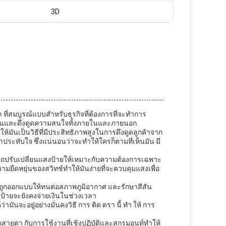
3D
สมบูรณ์แบบสําหรับธุรกิจที่ต้องการที่จะทําการ
ดเด่นและดึงดูดความสนใจทั้งภายในและภายนอก.
มันเป็นวิธีที่มีประสิทธิภาพสูงในการดึงดูดลูกค้าจาก
ประทับใจ ซึ่งแน่นอนว่าจะทําให้ใครก็ตามที่เห็นมัน มี
มารถปรับเปลี่ยนแสงป้ายให้เหมาะกับความต้องการเฉพาะ
ามยืดหยุ่นของสวิทช์ทําให้มันง่ายที่จะควบคุมแสงเพื่อ
านี้ถูกออกแบบให้ทนต่อสภาพภูมิอากาศ และรักษาสีสัน
้ายจะยังคงจ่ายเงินในช่วงเวลา
ันจะอยู่อย่างมั่นคงวิธี การ ติด ตรา นี้ ทํา ให้ การ
ูดสายตา กับการใช้งานที่เชิงปฏิบัติและสกรูมอนท์ทําให้