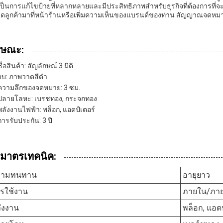
เป็นการแก้ไขป้ายที่หลากหลายและมีประสิทธิภาพสําหรับธุรกิจที่ต้องการที่จะ
ดูดลูกค้ามาที่หน้าร้านหรือเพิ่มความเห็นของแบรนด์ของท่าน สัญญาณจดหมาย
กษณะ:
ชื่อสินค้า: สัญลักษณ์ 3 มิติ
จบ: ภาพวาดสีดํา
ความลึกของจดหมาย: 3 ซม.
ปลายโลหะ: เบรชทอง, กระจกทอง
พลังงานไฟฟ้า: พล็อก, แอดป์เตอร์
การรับประกัน: 3 ปี
ิมาตรเทคนิค:
วามทนทาน
อายุยาว
รใช้งาน
ภายใน/ภา
ังงาน
พล็อก, แอดป