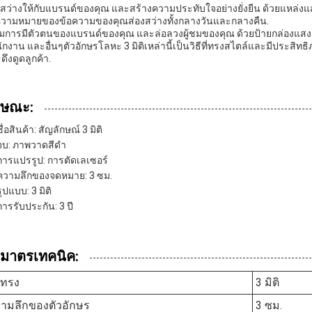
งสว่างให้กับแบรนด์ของคุณ และสร้างความประทับใจอย่างยั่งยืน ด้วยแหล่งแ
ความหมายของข้อความของคุณส่องสว่างทั้งกลางวันและกลางคืน.
ิมการมีตัวตนของแบรนด์ของคุณ และล่อลวงผู้ชมของคุณ ด้วยป้ายกล่องแสงอ
นักงาน และอื่นๆตัวอักษรโลหะ 3 มิติเหล่านี้เป็นวิธีที่ทรงสไตล์และมีปร
ดึงดูดลูกค้า.
กษณะ:
ชื่อสินค้า: สัญลักษณ์ 3 มิติ
จบ: ภาพวาดสีดํา
การแปรรูป: การตัดเลเซอร์
ความลึกของจดหมาย: 3 ซม.
รูปแบบ: 3 มิติ
การรับประกัน: 3 ปี
ิมาตรเทคนิค:
ปทรง
3 มิติ
ามลึกของตัวอักษร
3 ซม.