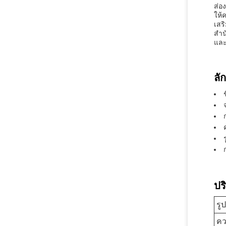
ส่อ
ให้
เสร
สํา
และ
ลั
ปร
รู
คว