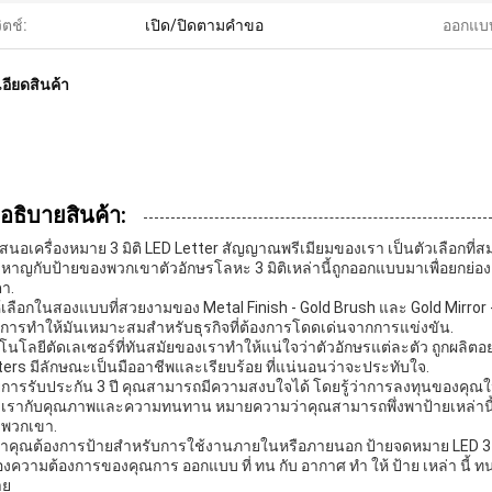
ิตช์:
เปิด/ปิดตามคำขอ
ออกแบ
อียดสินค้า
าอธิบายสินค้า:
เสนอเครื่องหมาย 3 มิติ LED Letter สัญญาณพรีเมียมของเรา เป็นตัวเลือกที่สม
าหาญกับป้ายของพวกเขาตัวอักษรโลหะ 3 มิติเหล่านี้ถูกออกแบบมาเพื่อยกย่อ
ตา.
ห้เลือกในสองแบบที่สวยงามของ Metal Finish - Gold Brush และ Gold Mirror 
งการทําให้มันเหมาะสมสําหรับธุรกิจที่ต้องการโดดเด่นจากการแข่งขัน.
โนโลยีตัดเลเซอร์ที่ทันสมัยของเราทําให้แน่ใจว่าตัวอักษรแต่ละตัว ถูกผลิตอ
ters มีลักษณะเป็นมืออาชีพและเรียบร้อย ที่แน่นอนว่าจะประทับใจ.
ยการรับประกัน 3 ปี คุณสามารถมีความสงบใจได้ โดยรู้ว่าการลงทุนของคุณใน
เรากับคุณภาพและความทนทาน หมายความว่าคุณสามารถพึ่งพาป้ายเหล่านี
พวกเขา.
ว่าคุณต้องการป้ายสําหรับการใช้งานภายในหรือภายนอก ป้ายจดหมาย LED 3
งความต้องการของคุณการ ออกแบบ ที่ ทน กับ อากาศ ทํา ให้ ป้าย เหล่า นี้ ทน
าย