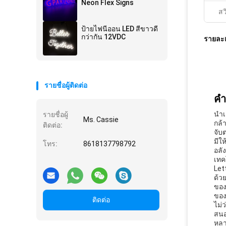
Neon Flex Signs
สว
ป้ายไฟนีออน LED สีขาวดี
กว่ากัน 12VDC
รายละเ
รายชื่อผู้ติดต่อ
คํ
นํา
รายชื่อผู้
Ms. Cassie
กล้
ติดต่อ:
จับ
มีใ
โทร:
8618137798792
อลั
เทค
Let
ด้ว
ของ
ของ
ติดต่อ
ไม่
สนอ
หล