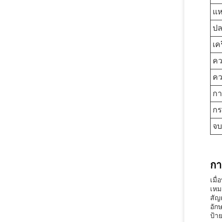
แห
ป
เค
ค
คว
กา
ก
จ
กา
เมื
เหม
สัญ
อัก
ป้า