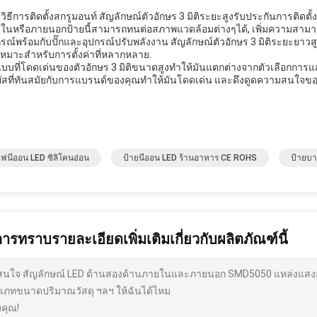
.
ยวิธีการติดตั้งสกรูมอนท์ สัญลักษณ์ตัวอักษร 3 มิติระยะสูงรับประกันการติด
ในหรือภายนอกป้ายนี้สามารถทนต่อสภาพแวดล้อมต่างๆได้, เพิ่มความสาม
กรณ์พร้อมกับปั๊กและอุปกรณ์ปรับพลังงาน สัญลักษณ์ตัวอักษร 3 มิติระยะยาว
เหมาะสําหรับการตั้งค่าที่หลากหลาย.
แบบที่โดดเด่นของตัวอักษร 3 มิติขนาดสูงทําให้มันแตกต่างจากตัวเลือกการ
ผัสที่ทันสมัยกับการแบรนด์ของคุณทําให้มันโดดเด่น และดึงดูดความสนใจขอ
ไฟนีออน LED ซิลิโคนอ่อน
ป้ายนีออน LED ร้านอาหาร CE ROHS
ป้ายบา
การทราบรายละเอียดเพิ่มเติมเกี่ยวกับผลิตภัณฑ์นี้
สนใจ สัญลักษณ์ LED ด้านสองด้านภายในและภายนอก SMD5050 แหล่งแสงสําห
เภทขนาดปริมาณวัสดุ ฯลฯ ให้ฉันได้ไหม
คุณ!